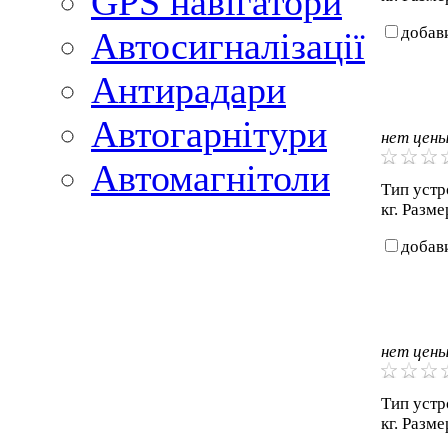
GPS навігатори
добав
Автосигналізації
Антирадари
Автогарнітури
нет цен
Автомагнітоли
Тип устро
кг. Разме
добав
нет цен
Тип устро
кг. Разме