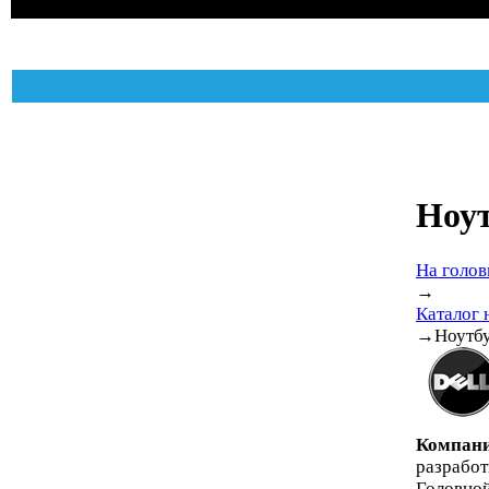
Ноут
На голов
→
Каталог 
→
Ноутбу
Компани
разработ
Головной