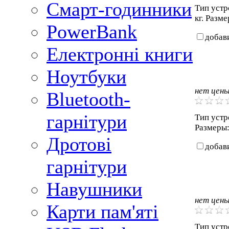
Смарт-годинники
Тип устро
кг. Разме
PowerBank
добав
Електронні книги
Ноутбуки
нет цен
Bluetooth-
гарнітури
Тип устро
Размеры: 
Дротові
добав
гарнітури
Навушники
нет цен
Карти пам'яті
Тип устро