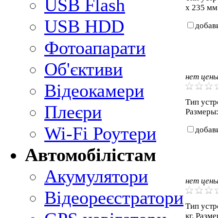
USB Flash
х 235 мм.
USB HDD
добав
Фотоапарати
Об'єктиви
нет цен
Відеокамери
Тип устро
Плеєри
Размеры: 
Wi-Fi Роутери
добав
Автомобілістам
Акумулятори
нет цен
Відеореєстратори
Тип устр
кг. Разме