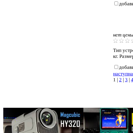
добав
нет цен
Тип устро
кг. Разме
добав
наступна
1
|
2
|
3
|