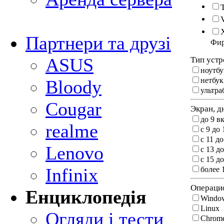
Партнери та друзі
Фи
ASUS
Тип устр
ноутбу
нетбук
Bloody
ультра
Cougar
Экран, д
до 9 в
realme
c 9 до 
c 11 до
Lenovo
c 13 до
c 15 до
Infinix
более 
Операцио
Енциклопедія
Windo
Linux
Огляди і тести
Chrom