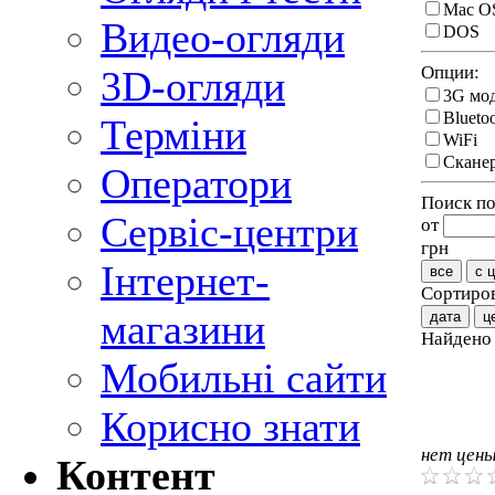
Mac O
Видео-огляди
DOS
Опции:
3D-огляди
3G мо
Blueto
Терміни
WiFi
Сканер
Оператори
Поиск по
Сервіс-центри
от
грн
Інтернет-
все
с 
Сортиров
магазини
дата
ц
Найден
Мобильні сайти
Корисно знати
нет цен
Контент