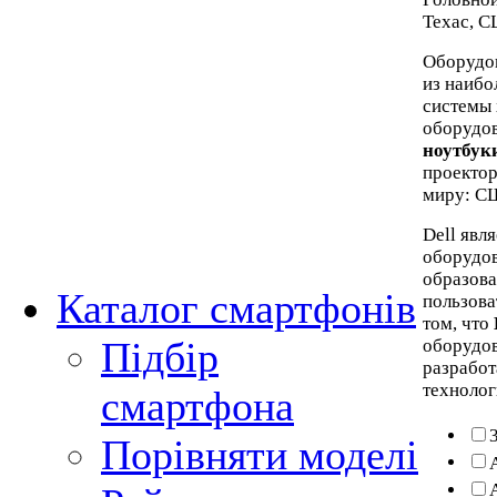
Техас, С
Оборудов
из наибо
системы 
оборудов
ноутбук
проектор
миру: СШ
Dell явл
оборудов
образов
Каталог смартфонів
пользова
том, что
Підбір
оборудов
разработ
технолог
смартфона
Порівняти моделі